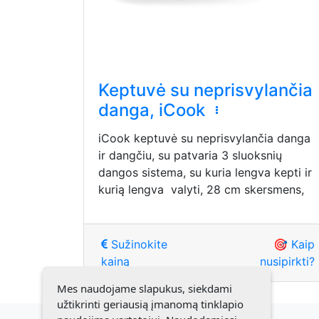
Keptuvė su neprisvylančia
danga, iCook
iCook keptuvė su neprisvylančia danga
ir dangčiu, su patvaria 3 sluoksnių
dangos sistema, su kuria lengva kepti ir
kurią lengva valyti, 28 cm skersmens,
Sužinokite
🎯 Kaip
kainą
nusipirkti?
Mes naudojame slapukus, siekdami
užtikrinti geriausią įmanomą tinklapio