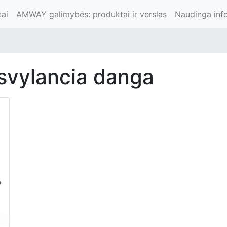
ai
AMWAY galimybės: produktai ir verslas
Naudinga inf
isvylancia danga