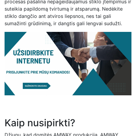
procesas pašalina nepageidaujamus stiklo įtempimus ir
suteikia papildomą tvirtumą ir atsparumą. Nedėkite
stiklo dangčio ant atviros liepsnos, nes tai gali
sumažinti grūdinimą, ir dangtis gali lengvai sudužti.
Kaip nusipirkti?
Džiugu, kad domitės AMWAY produkcija. AMWAY