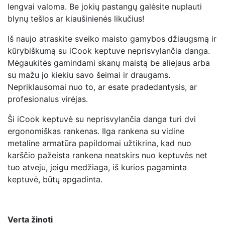
lengvai valoma. Be jokių pastangų galėsite nuplauti
blynų tešlos ar kiaušinienės likučius!
Iš naujo atraskite sveiko maisto gamybos džiaugsmą ir
kūrybiškumą su iCook keptuve neprisvylančia danga.
Mėgaukitės gamindami skanų maistą be aliejaus arba
su mažu jo kiekiu savo šeimai ir draugams.
Nepriklausomai nuo to, ar esate pradedantysis, ar
profesionalus virėjas.
Ši iCook keptuvė su neprisvylančia danga turi dvi
ergonomiškas rankenas. Ilga rankena su vidine
metaline armatūra papildomai užtikrina, kad nuo
karščio pažeista rankena neatskirs nuo keptuvės net
tuo atveju, jeigu medžiaga, iš kurios pagaminta
keptuvė, būtų apgadinta.
Verta žinoti