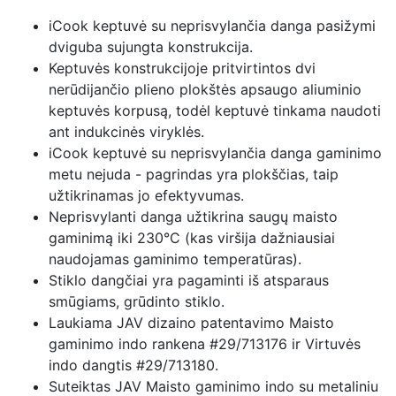
iCook keptuvė su neprisvylančia danga pasižymi
dviguba sujungta konstrukcija.
Keptuvės konstrukcijoje pritvirtintos dvi
nerūdijančio plieno plokštės apsaugo aliuminio
keptuvės korpusą, todėl keptuvė tinkama naudoti
ant indukcinės viryklės.
iCook keptuvė su neprisvylančia danga gaminimo
metu nejuda - pagrindas yra plokščias, taip
užtikrinamas jo efektyvumas.
Neprisvylanti danga užtikrina saugų maisto
gaminimą iki 230°C (kas viršija dažniausiai
naudojamas gaminimo temperatūras).
Stiklo dangčiai yra pagaminti iš atsparaus
smūgiams, grūdinto stiklo.
Laukiama JAV dizaino patentavimo Maisto
gaminimo indo rankena #29/713176 ir Virtuvės
indo dangtis #29/713180.
Suteiktas JAV Maisto gaminimo indo su metaliniu