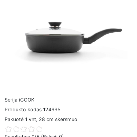
Serija
iCOOK
Produkto kodas
124695
Pakuotė
1 vnt, 28 cm skersmuo
Rezultatas:
0
/5 (Balsai:
0
)