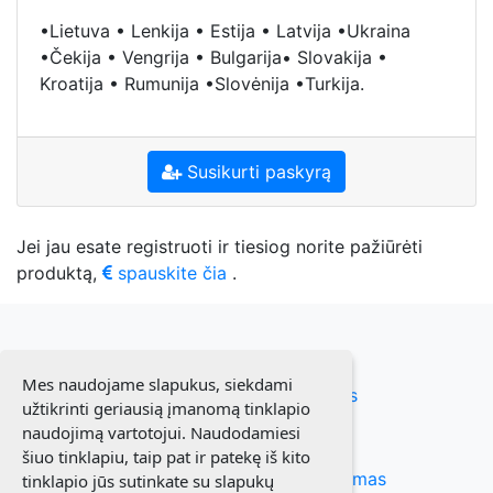
•Lietuva • Lenkija • Estija • Latvija •Ukraina
•Čekija • Vengrija • Bulgarija• Slovakija •
Kroatija • Rumunija •Slovėnija •Turkija.
Susikurti paskyrą
Jei jau esate registruoti ir tiesiog norite pažiūrėti
produktą,
spauskite čia
.
Mes naudojame slapukus, siekdami
Susiekite su mumis
užtikrinti geriausią įmanomą tinklapio
naudojimą vartotojui. Naudodamiesi
Taisyklės
šiuo tinklapiu, taip pat ir patekę iš kito
Prenumeratos atsisakymas
tinklapio jūs sutinkate su slapukų