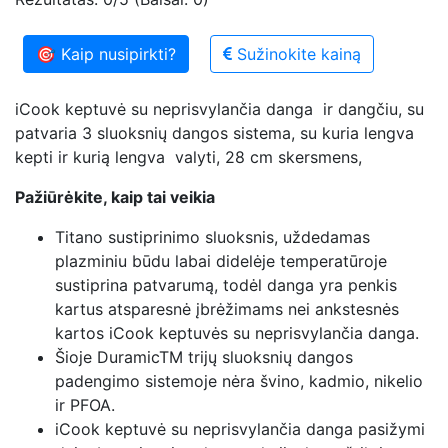
🎯 Kaip nusipirkti?
Sužinokite kainą
iCook keptuvė su neprisvylančia danga ir dangčiu, su
patvaria 3 sluoksnių dangos sistema, su kuria lengva
kepti ir kurią lengva valyti, 28 cm skersmens,
Pažiūrėkite, kaip tai veikia
Titano sustiprinimo sluoksnis, uždedamas
plazminiu būdu labai didelėje temperatūroje
sustiprina patvarumą, todėl danga yra penkis
kartus atsparesnė įbrėžimams nei ankstesnės
kartos iCook keptuvės su neprisvylančia danga.
Šioje DuramicTM trijų sluoksnių dangos
padengimo sistemoje nėra švino, kadmio, nikelio
ir PFOA.
iCook keptuvė su neprisvylančia danga pasižymi