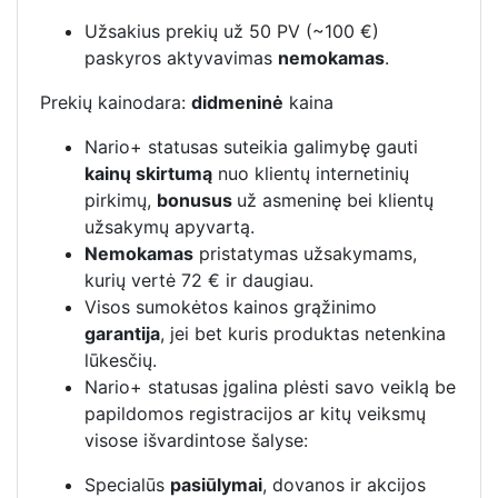
Užsakius prekių už 50 PV (~100 €)
paskyros aktyvavimas
nemokamas
.
Prekių kainodara:
didmeninė
kaina
Nario+ statusas suteikia galimybę gauti
kainų skirtumą
nuo klientų internetinių
pirkimų,
bonusus
už asmeninę bei klientų
užsakymų apyvartą.
Nemokamas
pristatymas užsakymams,
kurių vertė 72 € ir daugiau.
Visos sumokėtos kainos grąžinimo
garantija
, jei bet kuris produktas netenkina
lūkesčių.
Nario+ statusas įgalina plėsti savo veiklą be
papildomos registracijos ar kitų veiksmų
visose išvardintose šalyse:
Specialūs
pasiūlymai
, dovanos ir akcijos