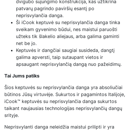
dvigubo sujungimo konstrukcija, kas užtikrina
patvarų pagrindo paviršių esantį po
neprisvylančia danga.
Ši iCook keptuvė su neprisvylančia danga tinka
sveikam gyvenimo būdui, nes maistui paruošti
užteks tik šlakelio aliejaus, arba galima gaminti
net be jo.
Keptuvės ir dangčiai saugiai susideda, dangtį
galima apversti, taip sutaupant vietos ir
apsaugant neprisvylančią dangą nuo pažeidimų.
Tai Jums patiks
Šios keptuvės su neprisvylančia danga yra absoliučiai
būtinos Jūsų virtuvėje. Sukurtos ir pagamintos Italijoje,
iCook™ keptuvės su neprisvylančia danga sukurtos
taikant naujausias technologijas neprisvylančių dangų
srityje.
Neprisvylanti danga neleidžia maistui prilipti ir yra