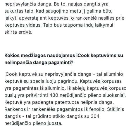
neprisvylančia danga. Be to, naujas dangtis yra
sukurtas taip, kad saugojimo metu jį galima būtų
laikyti apverstą ant keptuvės, o rankenėlė nesilies prie
keptuvės vidaus. Taip bus taupoma indų laikymui
skirta erdvė.
Kokios medžiagos naudojamos iCook keptuvėms su
nelimpančia danga pagaminti?
iCook keptuvė su neprisvylančia danga - tai aliuminio
keptuvė su specialiuoju pagrindu. Keptuvės korpusas
yra pagamintas iš aliuminio. Iš abiejų keptuvės korpuso
pusių yra pritvirtinti 430 nerūdijančio plieno sluoksniai.
Keptuvė yra padengta patentuota nelipnia danga.
Rankenos ir rankenėlės pagamintos iš fenolio. Stiklinis
dangtis - tai grūdinto stiklo dangtis su 304
nerūdijančio plieno juosta.