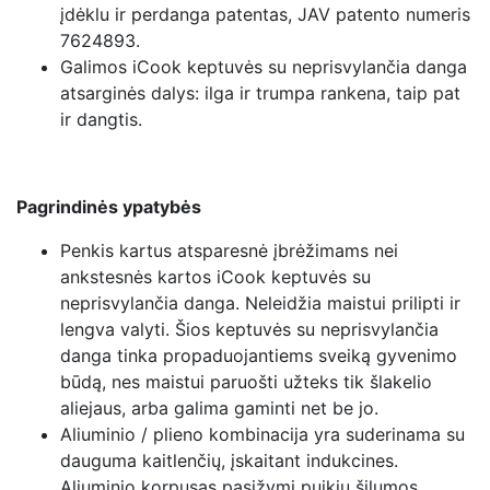
įdėklu ir perdanga patentas, JAV patento numeris
7624893.
Galimos iCook keptuvės su neprisvylančia danga
atsarginės dalys: ilga ir trumpa rankena, taip pat
ir dangtis.
Pagrindinės ypatybės
Penkis kartus atsparesnė įbrėžimams nei
ankstesnės kartos iCook keptuvės su
neprisvylančia danga. Neleidžia maistui prilipti ir
lengva valyti. Šios keptuvės su neprisvylančia
danga tinka propaduojantiems sveiką gyvenimo
būdą, nes maistui paruošti užteks tik šlakelio
aliejaus, arba galima gaminti net be jo.
Aliuminio / plieno kombinacija yra suderinama su
dauguma kaitlenčių, įskaitant indukcines.
Aliuminio korpusas pasižymi puikiu šilumos