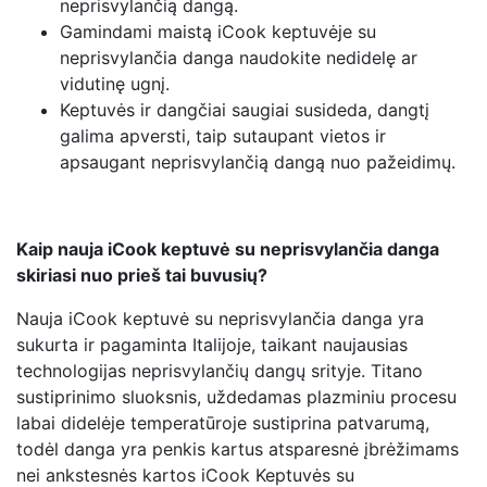
neprisvylančią dangą.
Gamindami maistą iCook keptuvėje su
neprisvylančia danga naudokite nedidelę ar
vidutinę ugnį.
Keptuvės ir dangčiai saugiai susideda, dangtį
galima apversti, taip sutaupant vietos ir
apsaugant neprisvylančią dangą nuo pažeidimų.
Kaip nauja iCook keptuvė su neprisvylančia danga
skiriasi nuo prieš tai buvusių?
Nauja iCook keptuvė su neprisvylančia danga yra
sukurta ir pagaminta Italijoje, taikant naujausias
technologijas neprisvylančių dangų srityje. Titano
sustiprinimo sluoksnis, uždedamas plazminiu procesu
labai didelėje temperatūroje sustiprina patvarumą,
todėl danga yra penkis kartus atsparesnė įbrėžimams
nei ankstesnės kartos iCook Keptuvės su