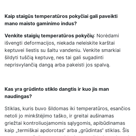
Kaip staigūs temperatūros pokyčiai gali paveikti
mano maisto gaminimo indus?
Venkite staigių temperatūros pokyčių
: Norėdami
išvengti deformacijos, niekada neleiskite karštai
keptuvei liestis su šaltu vandeniu. Venkite smarkiai
šildyti tuščią keptuvę, nes tai gali sugadinti
neprisvylančią dangą arba pakeisti jos spalvą.
Kas yra grūdinto stiklo dangtis ir kuo jis man
naudingas?
Stiklas, kuris buvo šildomas iki temperatūros, esančios
netoli jo minkštėjimo taško, ir greitai aušinamas
griežtai kontroliuojamomis sąlygomis, apibūdinamas
kaip „termiškai apdorotas“ arba „grūdintas“ stiklas. Šis