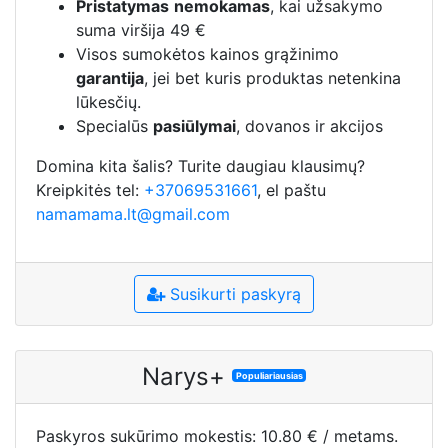
Pristatymas
nemokamas
, kai užsakymo
suma viršija 49 €
Visos sumokėtos kainos grąžinimo
garantija
, jei bet kuris produktas netenkina
lūkesčių.
Specialūs
pasiūlymai
, dovanos ir akcijos
Domina kita šalis? Turite daugiau klausimų?
Kreipkitės tel:
+37069531661
, el paštu
namamama.lt@gmail.com
Susikurti paskyrą
Narys+
Populiariausias
Paskyros sukūrimo mokestis: 10.80 € / metams.