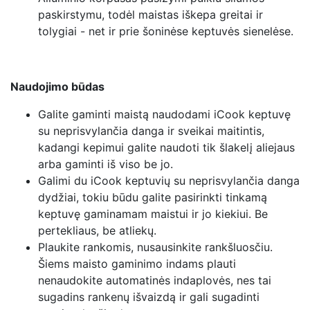
paskirstymu, todėl maistas iškepa greitai ir
tolygiai - net ir prie šoninėse keptuvės sienelėse.
Naudojimo būdas
Galite gaminti maistą naudodami iCook keptuvę
su neprisvylančia danga ir sveikai maitintis,
kadangi kepimui galite naudoti tik šlakelį aliejaus
arba gaminti iš viso be jo.
Galimi du iCook keptuvių su neprisvylančia danga
dydžiai, tokiu būdu galite pasirinkti tinkamą
keptuvę gaminamam maistui ir jo kiekiui. Be
pertekliaus, be atliekų.
Plaukite rankomis, nusausinkite rankšluosčiu.
Šiems maisto gaminimo indams plauti
nenaudokite automatinės indaplovės, nes tai
sugadins rankenų išvaizdą ir gali sugadinti