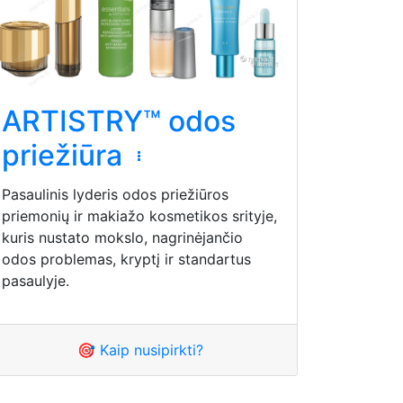
ARTISTRY™ odos
priežiūra
Pasaulinis lyderis odos priežiūros
priemonių ir makiažo kosmetikos srityje,
kuris nustato mokslo, nagrinėjančio
odos problemas, kryptį ir standartus
pasaulyje.
🎯 Kaip nusipirkti?