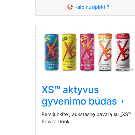
🎯 Kaip nusipirkti?
XS™ aktyvus
gyvenimo būdas
Persijunkite į aukštesnę pavarą su „XS™
Power Drink“.