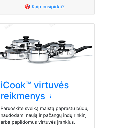
🎯 Kaip nusipirkti?
iCook™ virtuvės
reikmenys
Paruoškite sveiką maistą paprastu būdu,
naudodami naują ir pažangų indų rinkinį
arba papildomus virtuvės įrankius.