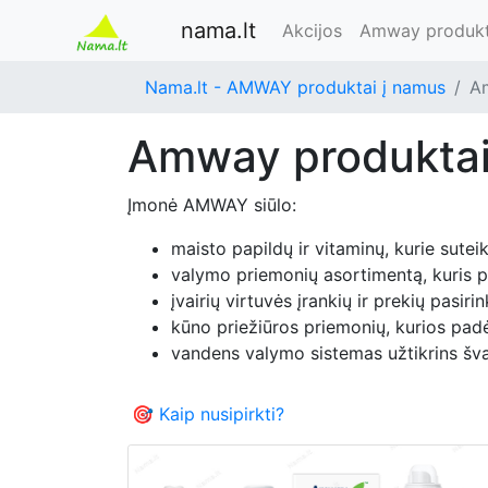
nama.lt
Akcijos
Amway produkt
Nama.lt - AMWAY produktai į namus
A
Amway produkta
Įmonė AMWAY siūlo:
maisto papildų ir vitaminų, kurie sutei
valymo priemonių asortimentą, kuris p
įvairių virtuvės įrankių ir prekių pasiri
kūno priežiūros priemonių, kurios padė
vandens valymo sistemas užtikrins šv
🎯 Kaip nusipirkti?