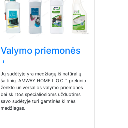
Valymo priemonės
Jų sudėtyje yra medžiagų iš natūralių
šaltinių. AMWAY HOME L.O.C.™ prekinio
ženklo universalios valymo priemonės
bei skirtos specialiosioms užduotims
savo sudėtyje turi gamtinės kilmės
medžiagas.