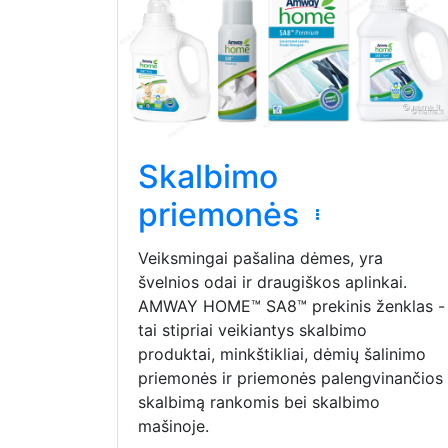
Skalbimo
priemonės
Veiksmingai pašalina dėmes, yra
švelnios odai ir draugiškos aplinkai.
AMWAY HOME™ SA8™ prekinis ženklas -
tai stipriai veikiantys skalbimo
produktai, minkštikliai, dėmių šalinimo
priemonės ir priemonės palengvinančios
skalbimą rankomis bei skalbimo
mašinoje.