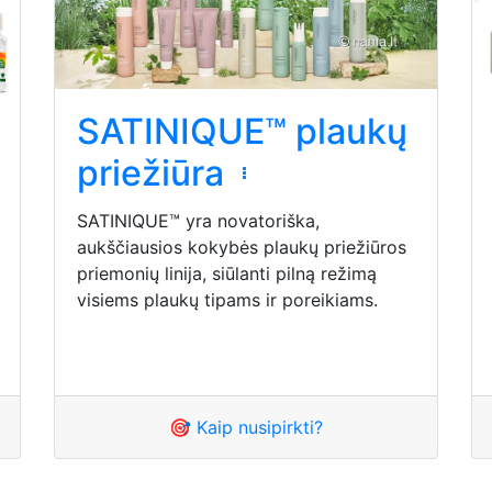
SATINIQUE™ plaukų
priežiūra
SATINIQUE™ yra novatoriška,
aukščiausios kokybės plaukų priežiūros
priemonių linija, siūlanti pilną režimą
visiems plaukų tipams ir poreikiams.
🎯 Kaip nusipirkti?