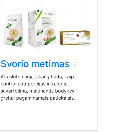
Svorio metimas
Atraskite naują, skanų būdą, kaip
kontroliuoti porcijas ir kalorijų
suvartojimą, maitinantis bodykey™
greitai pagaminamais patiekalais.