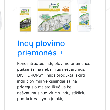
Indų plovimo
priemonės
Koncentruotos indų plovimo priemonės
puikiai šalina riebalinius nešvarumus.
DISH DROPS™ linijos produktai skirti
indų plovimui veiksmingai šalina
pridegusio maisto likučius bei
nešvarumus nuo virimo indų, stiklinių,
puodų ir valgymo įrankių.