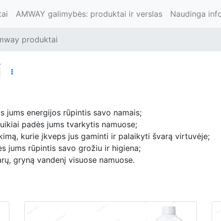
ai
AMWAY galimybės: produktai ir verslas
Naudinga inf
mway produktai
i
ks jums energijos rūpintis savo namais;
uikiai padės jums tvarkytis namuose;
nkimą, kurie įkveps jus gaminti ir palaikyti švarą virtuvėje;
s jums rūpintis savo grožiu ir higiena;
arų, gryną vandenį visuose namuose.