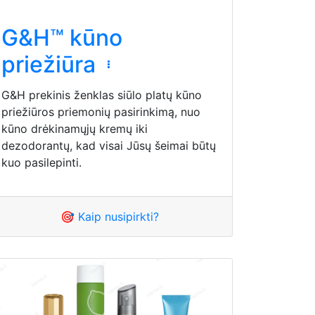
G&H™ kūno
priežiūra
G&H prekinis ženklas siūlo platų kūno
priežiūros priemonių pasirinkimą, nuo
kūno drėkinamųjų kremų iki
dezodorantų, kad visai Jūsų šeimai būtų
kuo pasilepinti.
🎯 Kaip nusipirkti?