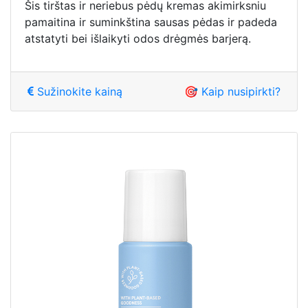
Šis tirštas ir neriebus pėdų kremas akimirksniu
pamaitina ir suminkština sausas pėdas ir padeda
atstatyti bei išlaikyti odos drėgmės barjerą.
Sužinokite kainą
🎯 Kaip nusipirkti?