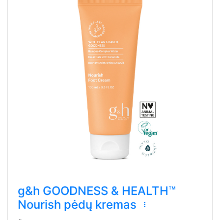
g&h GOODNESS & HEALTH™
Nourish pėdų kremas