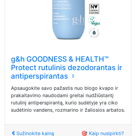
g&h GOODNESS & HEALTH™
Protect rutulinis dezodorantas ir
antiperspirantas
Apsaugokite savo pažastis nuo blogo kvapo ir
prakaitavimo naudodami greitai nudžiūstantį
rutulinį antiperspirantą, kurio sudėtyje yra ciko
sudėtinio vandens, rozmarino ir žaliosios arbatos.
Sužinokite kainą
🎯 Kaip nusipirkti?