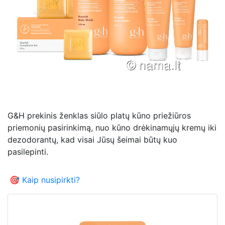
G&H prekinis ženklas siūlo platų kūno priežiūros
priemonių pasirinkimą, nuo kūno drėkinamųjų kremų iki
dezodorantų, kad visai Jūsų šeimai būtų kuo
pasilepinti.
🎯 Kaip nusipirkti?