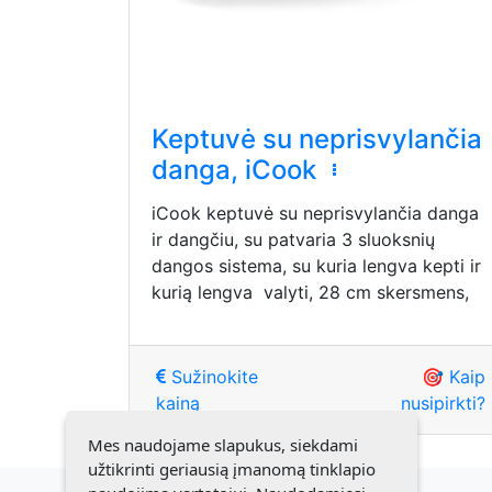
Keptuvė su neprisvylančia
danga, iCook
iCook keptuvė su neprisvylančia danga
ir dangčiu, su patvaria 3 sluoksnių
dangos sistema, su kuria lengva kepti ir
kurią lengva valyti, 28 cm skersmens,
Sužinokite
🎯 Kaip
kainą
nusipirkti?
Mes naudojame slapukus, siekdami
užtikrinti geriausią įmanomą tinklapio