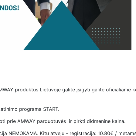
AY produktus Lietuvoje galite įsigyti galite oficialiame 
skatinimo programa START.
uoti prie AMWAY parduotuvės ir pirkti didmenine kaina.
cija NEMOKAMA. Kitu atveju - registracija: 10.80€ / metam