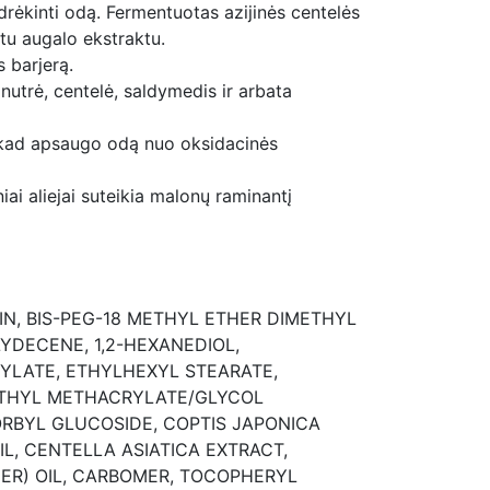
drėkinti odą. Fermentuotas azijinės centelės
tu augalo ekstraktu.
 barjerą.
nutrė, centelė, saldymedis ir arbata
, kad apsaugo odą nuo oksidacinės
iai aliejai suteikia malonų raminantį
N, BIS-PEG-18 METHYL ETHER DIMETHYL
YDECENE, 1,2-HEXANEDIOL,
YLATE, ETHYLHEXYL STEARATE,
METHYL METHACRYLATE/GLYCOL
ORBYL GLUCOSIDE, COPTIS JAPONICA
IL, CENTELLA ASIATICA EXTRACT,
ER) OIL, CARBOMER, TOCOPHERYL