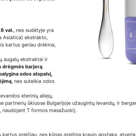
8 val.
, nes sudėtyje yra
a Asiatica) ekstrakto,
is kartus geriau drėkina,
 augalų ekstraktai ir
s drėgmės barjerą
.
palygina odos atspalvį,
ėjimą
, nes suteikia odos
levandos eterinių aliejų,
e partnerių ūkiuose Bulgarijoje užaugintų levandų, ir bergam
, naudojant T formos masažuoklį.
s kartus greičiau, nes kūnas greitina kraujo apytaką, atveria