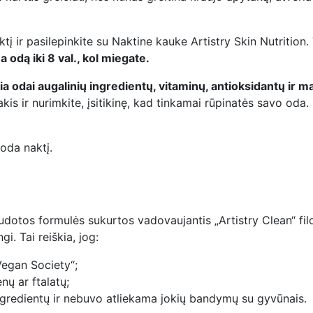
tį ir pasilepinkite su Naktine kauke Artistry Skin Nutrition.
odą iki 8 val., kol miegate.
ia odai augalinių ingredientų, vitaminų, antioksidantų ir m
kis ir nurimkite, įsitikinę, kad tinkamai rūpinatės savo oda.
 oda naktį.
dotos formulės sukurtos vadovaujantis „Artistry Clean“ filoso
i. Tai reiškia, jog:
Vegan Society“;
nų ar ftalatų;
ingredientų ir nebuvo atliekama jokių bandymų su gyvūnais.