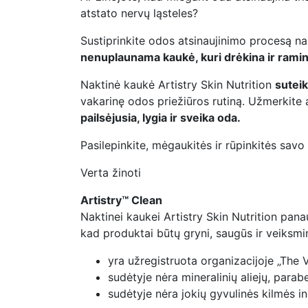
atstato nervų ląsteles?
Sustiprinkite odos atsinaujinimo procesą nak
nenuplaunama kaukė, kuri drėkina ir ramina 
Naktinė kaukė Artistry Skin Nutrition
suteik
vakarinę odos priežiūros rutiną. Užmerkite a
pailsėjusia, lygia ir sveika oda.
Pasilepinkite, mėgaukitės ir rūpinkitės savo
Verta žinoti
Artistry™ Clean
Naktinei kaukei Artistry Skin Nutrition panau
kad produktai būtų gryni, saugūs ir veiksming
yra užregistruota organizacijoje „The 
sudėtyje nėra mineralinių aliejų, parabe
sudėtyje nėra jokių gyvulinės kilmės 