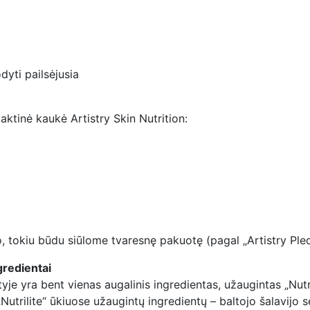
dyti pailsėjusia
ktinė kaukė Artistry Skin Nutrition:
, tokiu būdu siūlome tvaresnę pakuotę (pagal „Artistry Pled
gredientai
tyje yra bent vienas augalinis ingredientas, užaugintas „Nutr
Nutrilite“ ūkiuose užaugintų ingredientų – baltojo šalavijo sėk