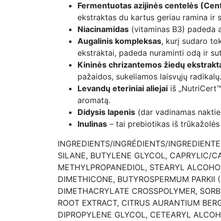
Fermentuotas azijinės centelės (Cent
ekstraktas du kartus geriau ramina ir 
Niacinamidas
(vitaminas B3) padeda ak
Augalinis kompleksas
, kurį sudaro to
ekstraktai, padeda nuraminti odą ir su
Kininės chrizantemos žiedų ekstraktas
pažaidos, sukeliamos laisvųjų radikalų
Levandų eteriniai aliejai
iš „NutriCert™
aromatą.
Didysis lapenis
(dar vadinamas nakties
Inulinas
– tai prebiotikas iš trūkažolės
INGREDIENTS/INGRÉDIENTS/INGREDIENTE
SILANE, BUTYLENE GLYCOL, CAPRYLIC/C
METHYLPROPANEDIOL, STEARYL ALCOHOL
DIMETHICONE, BUTYROSPERMUM PARKII 
DIMETHACRYLATE CROSSPOLYMER, SORBIT
ROOT EXTRACT, CITRUS AURANTIUM BERGA
DIPROPYLENE GLYCOL, CETEARYL ALCOHO