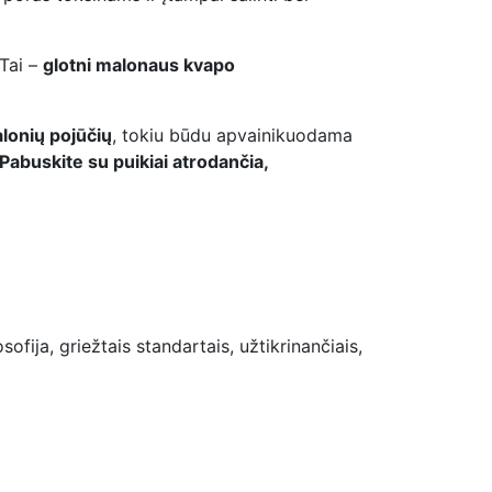
 Tai –
glotni malonaus kvapo
alonių pojūčių
, tokiu būdu apvainikuodama
Pabuskite su puikiai atrodančia,
fija, griežtais standartais, užtikrinančiais,