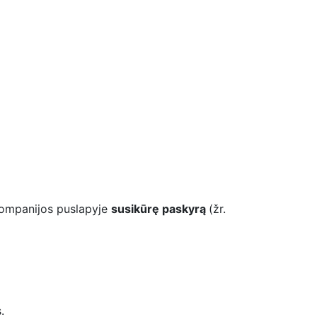
kompanijos puslapyje
susikūrę paskyrą
(žr.
s.