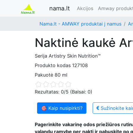
nama.lt
Akcijos
Amway produkt
Nama.lt - AMWAY produktai į namus
A
Naktinė kaukė ‌Ar
Serija
Artistry Skin Nutrition™
Produkto kodas
127108
Pakuotė
80 ml
Rezultatas:
0
/5 (Balsai:
0
)
🎯 Kaip nusipirkti?
Sužinokite kai
Pagerinkite vakarinę odos priežiūros rutin
valandų ramybe per naktį ir pabuskite po g