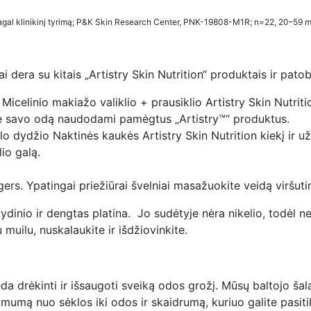
agal klinikinį tyrimą; P&K Skin Research Center, PNK-19808-M1R; n=22, 20–59 m
ai dera su kitais „Artistry Skin Nutrition“ produktais ir pato
icelinio makiažo valiklio + prausiklio Artistry Skin Nutriti
kite savo odą naudodami pamėgtus „Artistry™“ produktus.
 dydžio Naktinės kaukės Artistry Skin Nutrition kiekį ir už
io galą.
gers. Ypatingai priežiūrai švelniai masažuokite veidą viršut
inio ir dengtas platina. Jo sudėtyje nėra nikelio, todėl nes
muilu, nuskalaukite ir išdžiovinkite.
a drėkinti ir išsaugoti sveiką odos grožį. Mūsų baltojo šala
mumą nuo sėklos iki odos ir skaidrumą, kuriuo galite pasit