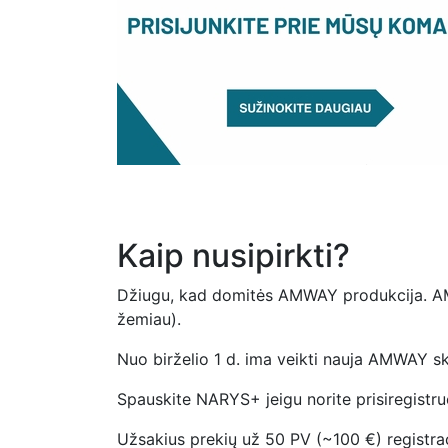
Kaip nusipirkti?
Džiugu, kad domitės AMWAY produkcija. AMW
žemiau).
Nuo birželio 1 d. ima veikti nauja AMWAY 
Spauskite NARYS+ jeigu norite prisiregistr
Užsakius prekių už 50 PV (~100 €) registra