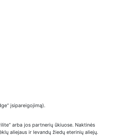
ge“ įsipareigojimą).
ilite“ arba jos partnerių ūkiuose. Naktinės
lų aliejaus ir levandų žiedų eterinių aliejų.