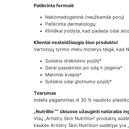
Patikrinta formulė
Nekomedogeninė (neužkemša porų)
Patikrinta dermatologų
Kliniškai įrodyta, kad padeda odai atro
Klientai neatsidžiaugia šiuo produktu!
Vartotojų tyrimo metu moterys teigė, kad Na
Suteikia drėkinimo pojūtį*
Gerai pasiskirsto po odą ir įsigeria*
Maloniai kvepia*
Suteikia odai glotnumo pojūtį*
Tvarumas
Indelis pagamintas iš 30 % naudoto plastiko
„Nutrilite™“ ūkiuose užauginti natūralūs in
Visų „Artistry Skin Nutrition“ produktų sudė
kaukės Artistry Skin Nutrition sudėtyje yra „