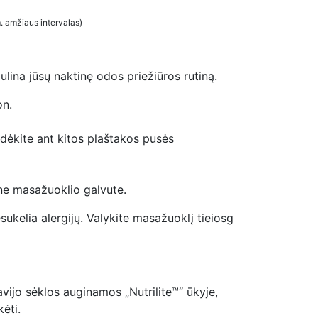
. amžiaus intervalas)
bulina jūsų naktinę odos priežiūros rutiną.
on.
dėkite ant kitos plaštakos pusės
ine masažuoklio galvute.
ukelia alergijų. Valykite masažuoklį tieiosg
vijo sėklos auginamos „Nutrilite™“ ūkyje,
ikėti.