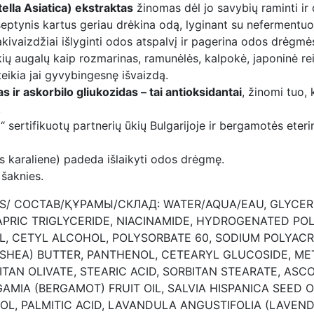
ella Asiatica) ekstraktas
žinomas dėl jo savybių raminti ir 
septynis kartus geriau drėkina odą, lyginant su nefermentuo
ivaizdžiai išlyginti odos atspalvį ir pagerina odos drėgmės
kių augalų kaip rozmarinas, ramunėlės, kalpokė, japoninė rei
teikia jai gyvybingesnę išvaizdą.
 ir askorbilo gliukozidas – tai antioksidantai
, žinomi tuo
.
“ sertifikuotų partnerių ūkių Bulgarijoje ir bergamotės eterin
 karaliene) padeda išlaikyti odos drėgmę.
 šaknies.
S/ COCTAB/ҚҰРАМЫ/СКЛАД: WATER/AQUA/EAU, GLYCERI
APRIC TRIGLYCERIDE, NIACINAMIDE, HYDROGENATED POL
, CETYL ALCOHOL, POLYSORBATE 60, SODIUM POLYACR
(SHEA) BUTTER, PANTHENOL, CETEARYL GLUCOSIDE, 
AN OLIVATE, STEARIC ACID, SORBITAN STEARATE, ASC
MIA (BERGAMOT) FRUIT OIL, SALVIA HISPANICA SEED O
L, PALMITIC ACID, LAVANDULA ANGUSTIFOLIA (LAVEND