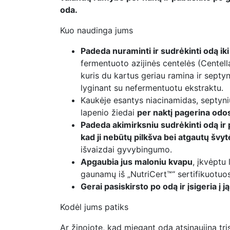
oda.
Kuo naudinga jums
Padeda nuraminti ir sudrėkinti odą iki 
fermentuoto azijinės centelės (Centell
kuris du kartus geriau ramina ir septyn
lyginant su nefermentuotu ekstraktu.
Kaukėje esantys niacinamidas, septynių
lapenio žiedai
per naktį pagerina odo
Padeda akimirksniu sudrėkinti odą ir 
kad ji nebūtų pilkšva bei atgautų švyt
išvaizdai gyvybingumo.
Apgaubia jus maloniu kvapu
, įkvėptu 
gaunamų iš „NutriCert™“ sertifikuotuos
Gerai pasiskirsto po odą ir įsigeria į ją
Kodėl jums patiks
Ar žinojote, kad miegant oda atsinaujina tri