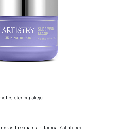
otės eterinių aliejų.
 poras toksinams ir įtampai šalinti bei