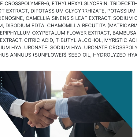
E CROSSPOLYMER-6, ETHYLHEXYLGLYCERIN, TRIDECET
OT EXTRACT, DIPOTASSIUM GLYCYRRHIZATE, POTASSIUM
ENOSINE, CAMELLIA SINENSIS LEAF EXTRACT, SODIUM 
M, DISODIUM EDTA, CHAMOMILLA RECUTITA (MATRICARI
, EPIPHYLLUM OXYPETALUM FLOWER EXTRACT, BAMBUSA 
ACT, CITRIC ACID, T-BUTYL ALCOHOL, MYRISTIC ACID,
IUM HYALURONATE, SODIUM HYALURONATE CROSSPOLYM
HUS ANNUUS (SUNFLOWER) SEED OIL, HYDROLYZED HYA