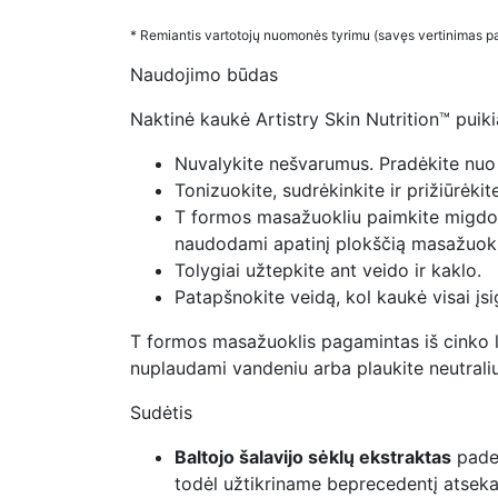
* Remiantis vartotojų nuomonės tyrimu (savęs vertinimas p
Naudojimo būdas
Naktinė kaukė ‌Artistry Skin Nutrition™ puiki
Nuvalykite nešvarumus. Pradėkite nuo M
Tonizuokite, sudrėkinkite ir prižiūrė
T formos masažuokliu paimkite migdolo
naudodami apatinį plokščią masažuokl
Tolygiai užtepkite ant veido ir kaklo.
Patapšnokite veidą, kol kaukė visai įsi
T formos masažuoklis pagamintas iš cinko lyd
nuplaudami vandeniu arba plaukite neutraliu 
Sudėtis
Baltojo šalavijo sėklų ekstraktas
paded
todėl užtikriname beprecedentį atseka