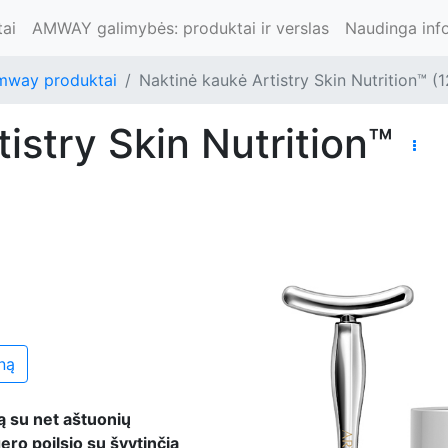
ai
AMWAY galimybės: produktai ir verslas
Naudinga inf
mway produktai
Naktinė kaukė ‌Artistry Skin Nutrition™ (
tistry Skin Nutrition™
ną
ą su net aštuonių
ero poilsio su švytinčia