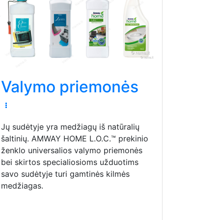
Valymo priemonės
Jų sudėtyje yra medžiagų iš natūralių
šaltinių. AMWAY HOME L.O.C.™ prekinio
ženklo universalios valymo priemonės
bei skirtos specialiosioms užduotims
savo sudėtyje turi gamtinės kilmės
medžiagas.