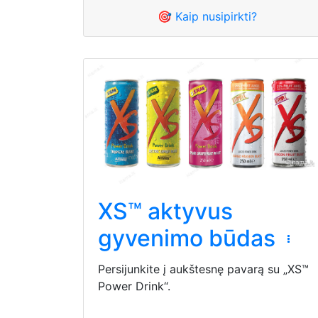
🎯 Kaip nusipirkti?
XS™ aktyvus
gyvenimo būdas
Persijunkite į aukštesnę pavarą su „XS™
Power Drink“.