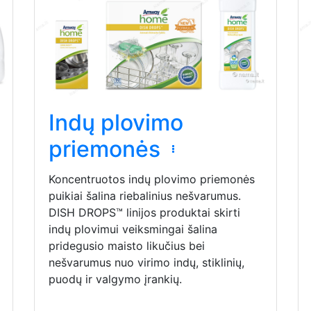
Indų plovimo
priemonės
Koncentruotos indų plovimo priemonės
puikiai šalina riebalinius nešvarumus.
DISH DROPS™ linijos produktai skirti
indų plovimui veiksmingai šalina
pridegusio maisto likučius bei
nešvarumus nuo virimo indų, stiklinių,
puodų ir valgymo įrankių.