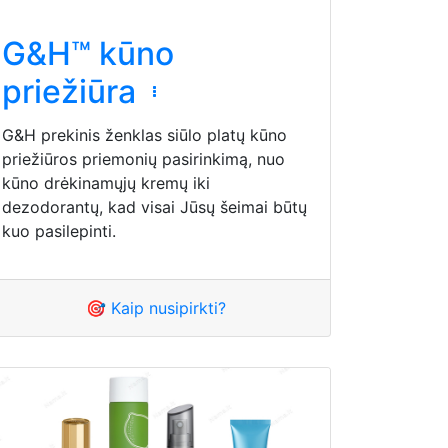
G&H™ kūno
priežiūra
G&H prekinis ženklas siūlo platų kūno
priežiūros priemonių pasirinkimą, nuo
kūno drėkinamųjų kremų iki
dezodorantų, kad visai Jūsų šeimai būtų
kuo pasilepinti.
🎯 Kaip nusipirkti?