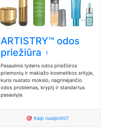
ARTISTRY™ odos
priežiūra
Pasaulinis lyderis odos priežiūros
priemonių ir makiažo kosmetikos srityje,
kuris nustato mokslo, nagrinėjančio
odos problemas, kryptį ir standartus
pasaulyje.
🎯 Kaip nusipirkti?