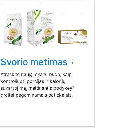
Svorio metimas
Atraskite naują, skanų būdą, kaip
kontroliuoti porcijas ir kalorijų
suvartojimą, maitinantis bodykey™
greitai pagaminamais patiekalais.