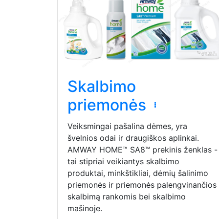
Skalbimo
priemonės
Veiksmingai pašalina dėmes, yra
švelnios odai ir draugiškos aplinkai.
AMWAY HOME™ SA8™ prekinis ženklas -
tai stipriai veikiantys skalbimo
produktai, minkštikliai, dėmių šalinimo
priemonės ir priemonės palengvinančios
skalbimą rankomis bei skalbimo
mašinoje.