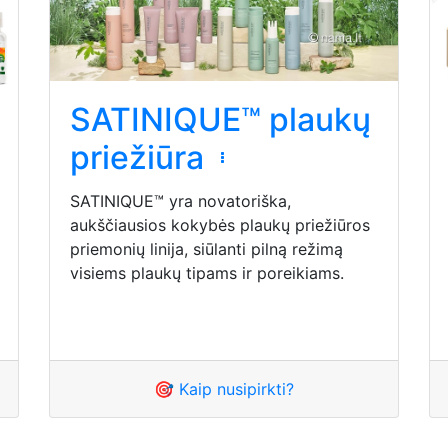
SATINIQUE™ plaukų
priežiūra
SATINIQUE™ yra novatoriška,
aukščiausios kokybės plaukų priežiūros
priemonių linija, siūlanti pilną režimą
visiems plaukų tipams ir poreikiams.
🎯 Kaip nusipirkti?