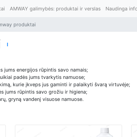
ai
AMWAY galimybės: produktai ir verslas
Naudinga inf
mway produktai
i
ks jums energijos rūpintis savo namais;
uikiai padės jums tvarkytis namuose;
nkimą, kurie įkveps jus gaminti ir palaikyti švarą virtuvėje;
s jums rūpintis savo grožiu ir higiena;
arų, gryną vandenį visuose namuose.