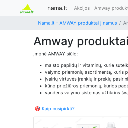
nama.lt
Akcijos
Amway produkt
Nama.lt - AMWAY produktai į namus
A
Amway produkta
Įmonė AMWAY siūlo:
maisto papildų ir vitaminų, kurie sutei
valymo priemonių asortimentą, kuris p
įvairių virtuvės įrankių ir prekių pasiri
kūno priežiūros priemonių, kurios padė
vandens valymo sistemas užtikrins šv
🎯 Kaip nusipirkti?