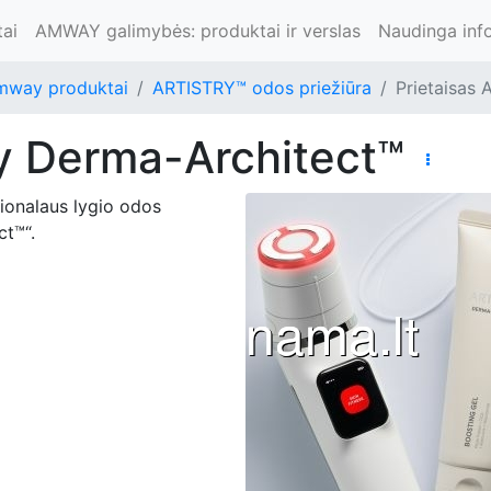
ai
AMWAY galimybės: produktai ir verslas
Naudinga inf
mway produktai
ARTISTRY™ odos priežiūra
Prietaisas 
try Derma-Architect™
sionalaus lygio odos
ct™“.