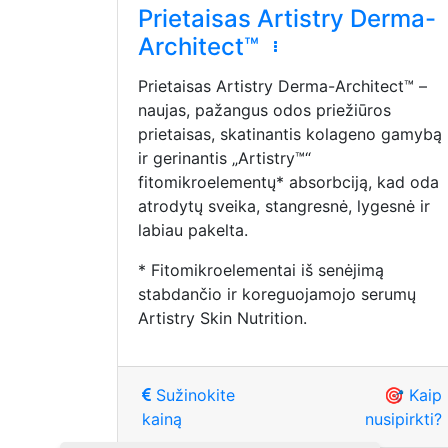
Prietaisas Artistry Derma-
Architect™
Prietaisas Artistry Derma-Architect™ –
naujas, pažangus odos priežiūros
prietaisas, skatinantis kolageno gamybą
ir gerinantis „Artistry™“
fitomikroelementų* absorbciją, kad oda
atrodytų sveika, stangresnė, lygesnė ir
labiau pakelta.
* Fitomikroelementai iš senėjimą
stabdančio ir koreguojamojo serumų
Artistry Skin Nutrition.
Sužinokite
🎯 Kaip
kainą
nusipirkti?