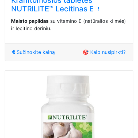
Kramtomosios tabletės
NUTRILITE™ Lecitinas E
Maisto papildas
su vitamino E (natūralios kilmės)
ir lecitino deriniu.
Sužinokite kainą
🎯 Kaip nusipirkti?