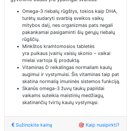
Omega-3 riebalų rūgštys, tokios kaip DHA,
turėtų sudaryti svarbią sveikos vaikų
mitybos dalį, nes organizmas pats negali
pakankamai pasigaminti šių gerųjų riebalų
rūgščių.
Minkštos kramtomosios tabletės
yra puikaus įvairių vaisių skonio – vaikai
mielai vartoja šį produktą.
Vitaminas D reikalingas normaliam kaulų
augimui ir vystymuisi. Šis vitaminas taip pat
skatina normalią imuninės sistemos funkciją.
Skanūs omega-3 žuvų taukų papildai
vaikams suteikia maistinių medžiagų,
skatinančių tvirtų kaulų vystymąsi.
Sužinokite kainą
🎯 Kaip nusipirkti?