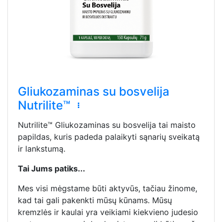
Gliukozaminas su bosvelija
Nutrilite™
Nutrilite™ Gliukozaminas su bosvelija tai maisto
papildas, kuris padeda palaikyti sąnarių sveikatą
ir lankstumą.
Tai Jums patiks...
Mes visi mėgstame būti aktyvūs, tačiau žinome,
kad tai gali pakenkti mūsų kūnams. Mūsų
kremzlės ir kaulai yra veikiami kiekvieno judesio