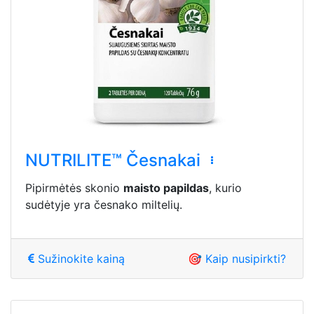
NUTRILITE™ Česnakai
Pipirmėtės skonio
maisto papildas
, kurio
sudėtyje yra česnako miltelių.
Sužinokite kainą
🎯 Kaip nusipirkti?