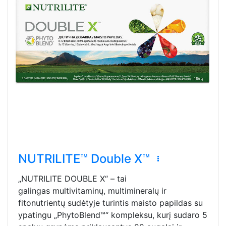
NUTRILITE™ Double X™
„NUTRILITE DOUBLE X“ – tai
galingas multivitaminų, multimineralų ir
fitonutrientų sudėtyje turintis maisto papildas su
ypatingu „PhytoBlend™“ kompleksu, kurį sudaro 5