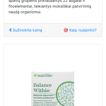
spalvų grupėms priklausantys 22 augalai ir
fitoelementai, teikiantys moksliškai patvirtintą
naudą organizmui.
Sužinokite kainą
🎯 Kaip nusipirkti?