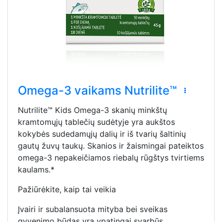
Omega-3 vaikams Nutrilite™
Nutrilite™ Kids Omega-3 skanių minkštų
kramtomųjų tablečių sudėtyje yra aukštos
kokybės sudedamųjų dalių ir iš tvarių šaltinių
gautų žuvų taukų. Skanios ir žaismingai pateiktos
omega-3 nepakeičiamos riebalų rūgštys tvirtiems
kaulams.*
Pažiūrėkite, kaip tai veikia
Įvairi ir subalansuota mityba bei sveikas
gyvenimo būdas yra ypatingai svarbūs.