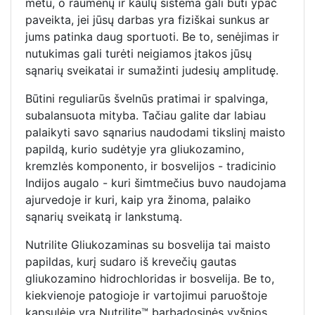
metu, o raumenų ir kaulų sistema gali būti ypač
paveikta, jei jūsų darbas yra fiziškai sunkus ar
jums patinka daug sportuoti. Be to, senėjimas ir
nutukimas gali turėti neigiamos įtakos jūsų
sąnarių sveikatai ir sumažinti judesių amplitudę.
Būtini reguliarūs švelnūs pratimai ir spalvinga,
subalansuota mityba. Tačiau galite dar labiau
palaikyti savo sąnarius naudodami tikslinį maisto
papildą, kurio sudėtyje yra gliukozamino,
kremzlės komponento, ir bosvelijos - tradicinio
Indijos augalo - kuri šimtmečius buvo naudojama
ajurvedoje ir kuri, kaip yra žinoma, palaiko
sąnarių sveikatą ir lankstumą.
Nutrilite Gliukozaminas su bosvelija tai maisto
papildas, kurį sudaro iš krevečių gautas
gliukozamino hidrochloridas ir bosvelija. Be to,
kiekvienoje patogioje ir vartojimui paruoštoje
kapsulėje yra Nutrilite™ barbadosinės vyšnios