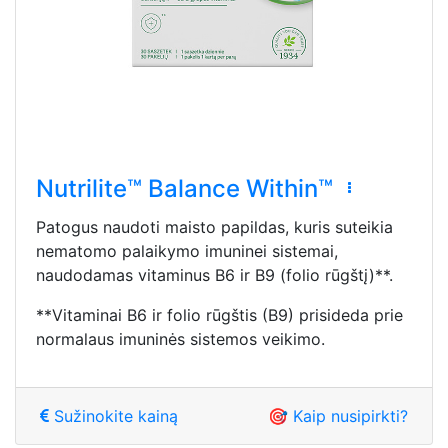
Nutrilite™ Balance Within™
Patogus naudoti maisto papildas, kuris suteikia
nematomo palaikymo imuninei sistemai,
naudodamas vitaminus B6 ir B9 (folio rūgštį)**.
**Vitaminai B6 ir folio rūgštis (B9) prisideda prie
normalaus imuninės sistemos veikimo.
Sužinokite kainą
🎯 Kaip nusipirkti?