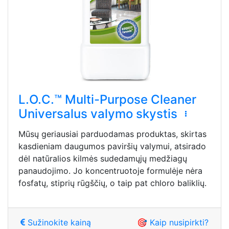
L.O.C.™ Multi-Purpose Cleaner
Universalus valymo skystis
Mūsų geriausiai parduodamas produktas, skirtas
kasdieniam daugumos paviršių valymui, atsirado
dėl natūralios kilmės sudedamųjų medžiagų
panaudojimo. Jo koncentruotoje formulėje nėra
fosfatų, stiprių rūgščių, o taip pat chloro baliklių.
Sužinokite kainą
🎯 Kaip nusipirkti?