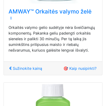
AMWAY™ Orkaitės valymo želė
Orkaitės valymo gelio sudėtyje nėra šveičiamųjų
komponentų. Pakanka geliu padengti orkaitės
sieneles ir palikti 30 minučių. Per tą laiką jis
suminkštins prilipusius maisto ir riebalų
nešvarumus, kuriuos galėsite lengvai išvalyti.
Sužinokite kainą
🎯 Kaip nusipirkti?