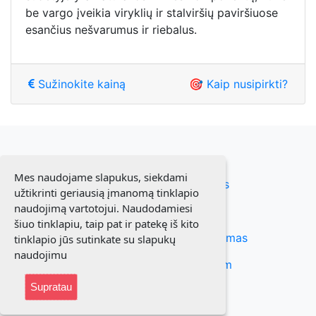
be vargo įveikia viryklių ir stalviršių paviršiuose
esančius nešvarumus ir riebalus.
Sužinokite kainą
🎯 Kaip nusipirkti?
Mes naudojame slapukus, siekdami
Susiekite su mumis
užtikrinti geriausią įmanomą tinklapio
naudojimą vartotojui. Naudodamiesi
Taisyklės
šiuo tinklapiu, taip pat ir patekę iš kito
Prenumeratos atsisakymas
tinklapio jūs sutinkate su slapukų
naudojimu
Teisė būti pamirštam
Supratau
Privatumo politika